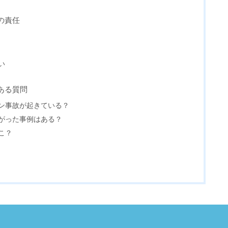
の責任
い
ある質問
ン事故が起きている？
がった事例はある？
こ？