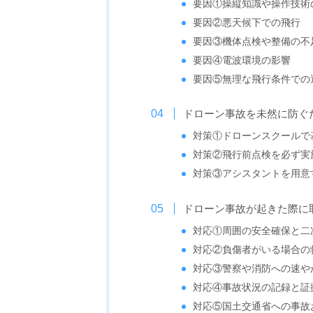
要因①操縦知識や操作技術
要因②悪天候下での飛行
要因③機体点検や整備の不
要因④電波環境の影響
要因⑤無理な飛行条件での
ドローン事故を未然に防ぐ
対策①ドローンスクールで
対策②飛行前点検を必ず実
対策③アシスタントを用意
ドローン事故が起きた際に
対応①周囲の安全確保と二
対応②負傷者がいる場合の
対応③警察や消防への速や
対応④事故状況の記録と証
対応⑤国土交通省への事故