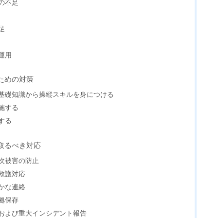
の不足
足
運用
ための対策
基礎知識から操縦スキルを身につける
施する
する
取るべき対応
次被害の防止
救護対応
かな連絡
拠保存
および重大インシデント報告