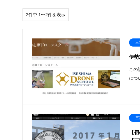
2件中 1〜2件を表示
三
伊勢
この
につ
三
【初