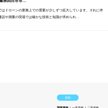
重県四日市市…
ではドローンの業務上での需要が少しずつ拡大しています。それに伴
建設や測量の現場では確かな技術と知識が求められ…
資格
国家資格
一等資格
二等資格