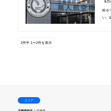
【三
昨今
い、
2件中 1〜2件を表示
エリア
北海道地方
北海道