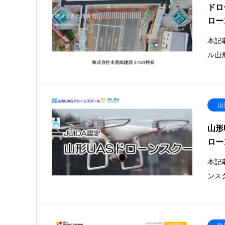
ドロ
ロー
本記
ル山
山
山形
ロー
本記
ンス