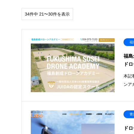
34件中 21〜30件を表示
福
福島
ドロ
本記
ンア
青
ドロ