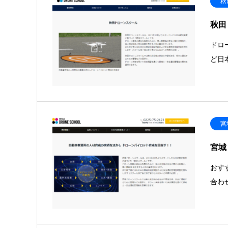
秋
秋田
ドロ
ど日
宮
宮城
おす
合わ