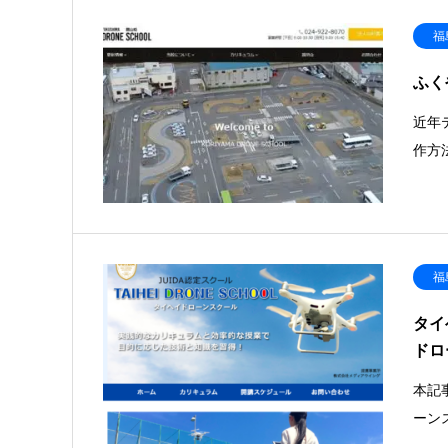
福
ふく
近年
作方
福
タイ
ドロ
本記
ーン