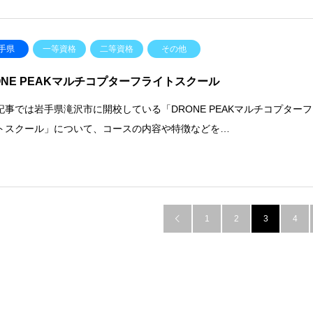
手県
一等資格
二等資格
その他
ONE PEAKマルチコプターフライトスクール
記事では岩手県滝沢市に開校している「DRONE PEAKマルチコプターフ
トスクール」について、コースの内容や特徴などを…
1
2
3
4
