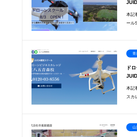
JU
本記
ールS
青
ドロ
JU
本記
スカ
山