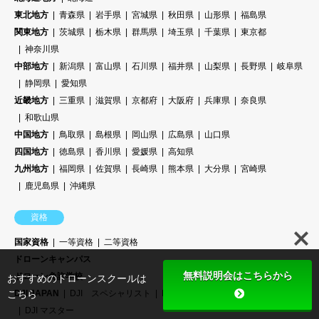
東北地方
青森県
岩手県
宮城県
秋田県
山形県
福島県
関東地方
茨城県
栃木県
群馬県
埼玉県
千葉県
東京都
神奈川県
中部地方
新潟県
富山県
石川県
福井県
山梨県
長野県
岐阜県
静岡県
愛知県
近畿地方
三重県
滋賀県
京都府
大阪府
兵庫県
奈良県
和歌山県
中国地方
鳥取県
島根県
岡山県
広島県
山口県
四国地方
徳島県
香川県
愛媛県
高知県
九州地方
福岡県
佐賀県
長崎県
熊本県
大分県
宮崎県
鹿児島県
沖縄県
資格
国家資格
一等資格
二等資格
ドローンキャンパス
無料説明会はこちらから
ドローン免許学校
おすすめのドローンスクールは
こちら
DJI JAPAN
DJI スペシャリスト
DJI インストラクター
DJI マスター