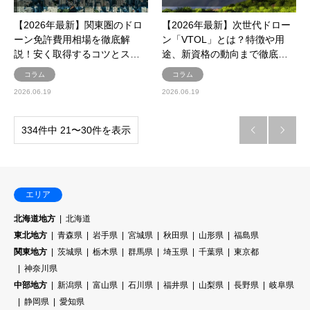
【2026年最新】関東圏のドロ
【2026年最新】次世代ドロー
ーン免許費用相場を徹底解
ン「VTOL」とは？特徴や用
説！安く取得するコツとス…
途、新資格の動向まで徹底…
コラム
コラム
2026.06.19
2026.06.19
334件中 21〜30件を表示


エリア
北海道地方
北海道
東北地方
青森県
岩手県
宮城県
秋田県
山形県
福島県
関東地方
茨城県
栃木県
群馬県
埼玉県
千葉県
東京都
神奈川県
中部地方
新潟県
富山県
石川県
福井県
山梨県
長野県
岐阜県
静岡県
愛知県