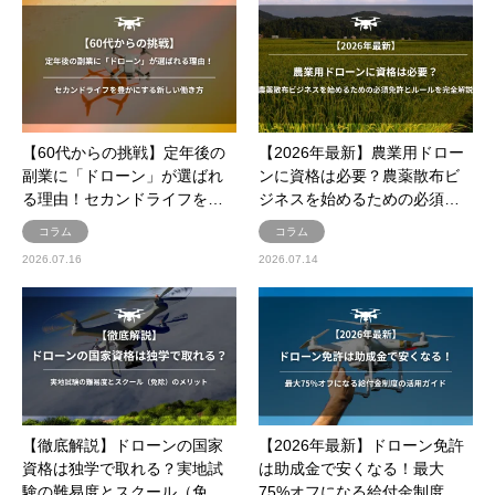
【60代からの挑戦】定年後の
【2026年最新】農業用ドロー
副業に「ドローン」が選ばれ
ンに資格は必要？農薬散布ビ
る理由！セカンドライフを…
ジネスを始めるための必須…
コラム
コラム
2026.07.16
2026.07.14
【徹底解説】ドローンの国家
【2026年最新】ドローン免許
資格は独学で取れる？実地試
は助成金で安くなる！最大
験の難易度とスクール（免…
75%オフになる給付金制度…