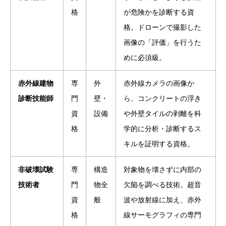
格
が危険かを診断する資
格。ドローンで撮影した
画像の「評価」を行うた
めに必須級。
赤外線建物
専
外
赤外線カメラの画像か
診断技能師
門
壁・
ら、コンクリートの浮き
資
設備
や外壁タイルの剥離を科
格
学的に分析・診断するス
キルを証明する資格。
非破壊試験
専
構造
対象物を壊さずに内部の
技術者
門
物全
欠陥を調べる技術。超音
資
般
波や放射線に加え、赤外
格
線サーモグラフィの専門