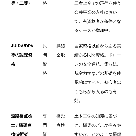
等・二等）
格
三者上空での飛行を伴う
公共事業の入札におい
て、有資格者が条件とな
るケースが増加中。
JUIDA/DPA
民
操縦
国家資格以前からある実
等の認定資
間
全般
績ある民間資格。ドロー
格
資
ンの安全運航、電波法、
格
航空力学などの基礎を体
系的に学べる。初心者は
こちらから入るのも有
効。
道路橋点検
専
橋梁
土木工学の知識に基づ
士 / 橋梁点
門
点検
き、橋梁のどこが痛みや
検技術者
資
すいか、どのような損傷