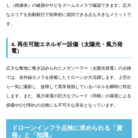
し（絶縁体）の破損やサビをズームカメラで確認できます。広大
なエリアを自動航行で効率的に巡回できる点も大きなメリットで
す。
4. 再生可能エネルギー設備（太陽光・風力発
電）
広大な敷地に敷き詰められたメガソーラー（太陽光発電）の点検
では、赤外線カメラを搭載したドローンが大活躍します。上空か
ら一気に撮影し、故障して異常発熱しているパネルを瞬時に特定
します。また、風力発電の巨大なブレード（羽根）の落雷による
損傷やひび割れの点検にも不可欠な存在となっています。
ドローンインフラ点検に求められる「資
格」と「知識」