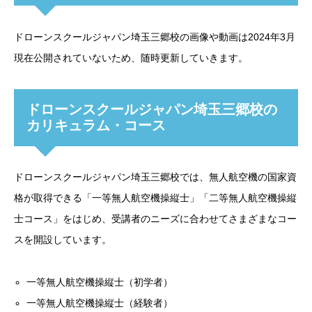
ドローンスクールジャパン埼玉三郷校の画像や動画は2024年3月
現在公開されていないため、随時更新していきます。
ドローンスクールジャパン埼玉三郷校の
カリキュラム・コース
ドローンスクールジャパン埼玉三郷校では、無人航空機の国家資
格が取得できる「一等無人航空機操縦士」「二等無人航空機操縦
士コース」をはじめ、受講者のニーズに合わせてさまざまなコー
スを開設しています。
一等無人航空機操縦士（初学者）
一等無人航空機操縦士（経験者）