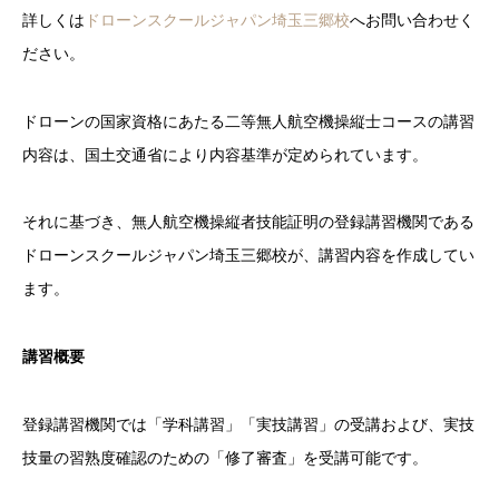
詳しくは
ドローンスクールジャパン埼玉三郷校
へお問い合わせく
ださい。
ドローンの国家資格にあたる二等無人航空機操縦士コースの講習
内容は、国⼟交通省により内容基準が定められています。
それに基づき、無人航空機操縦者技能証明の登録講習機関である
ドローンスクールジャパン埼玉三郷校が、講習内容を作成してい
ます。
講習概要
登録講習機関では「学科講習」「実技講習」の受講および、実技
技量の習熟度確認のための「修了審査」を受講可能です。