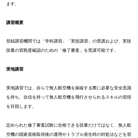
ます。
講習概要
登録講習機関では「学科講習」「実技講習」の受講および、実技
技量の習熟度確認のための「修了審査」を受講可能です。
実地講習
実地講習では、自らで無人航空機を操縦する際に必要な安全意識
を持ち、自信を持って無人航空機を飛行させられるスキルの習得
を目指します。
定められた修了審査試験に合格できる技量だけではなく、無⼈航
空機の国家資格取得後の運⽤やトラブル発⽣時の対処法などを習