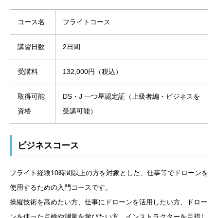
コース名
フライトコース
講習日数
2日間
受講料
132,000円（税込）
取得可能
DS・J 一つ星認定証（上級者編・ビジネスを
資格
受講可能）
ビジネスコース
フライト経験10時間以上の方を対象とした、仕事等でドローンを
使用するための入門コースです。
操縦技術を高めたい方、仕事にドローンを活用したい方、ドロー
ンを使った点検や測量を学びたい方、インストラクターを目指し