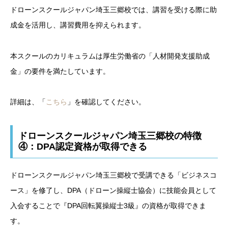
ドローンスクールジャパン埼玉三郷校では、講習を受ける際に助
成金を活用し、講習費用を抑えられます。
本スクールのカリキュラムは厚生労働省の「人材開発支援助成
金」の要件を満たしています。
詳細は、「
こちら
」を確認してください。
ドローンスクールジャパン埼玉三郷校の特徴
④：DPA認定資格が取得できる
ドローンスクールジャパン埼玉三郷校で受講できる「ビジネスコ
ース」を修了し、DPA（ドローン操縦士協会）に技能会員として
入会することで『DPA回転翼操縦士3級』の資格が取得できま
す。