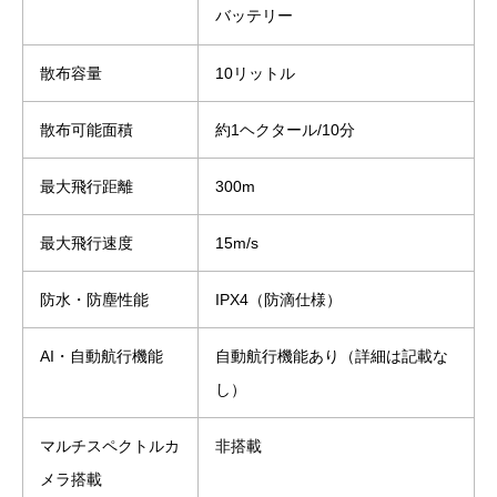
バッテリー
散布容量
10リットル
散布可能面積
約1ヘクタール/10分
最大飛行距離
300m
最大飛行速度
15m/s
防水・防塵性能
IPX4（防滴仕様）
AI・自動航行機能
自動航行機能あり（詳細は記載な
し）
マルチスペクトルカ
非搭載
メラ搭載