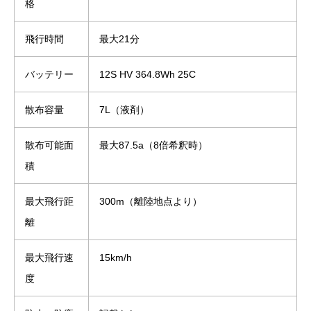
格
飛行時間
最大21分
バッテリー
12S HV 364.8Wh 25C
散布容量
7L（液剤）
散布可能面
最大87.5a（8倍希釈時）
積
最大飛行距
300m（離陸地点より）
離
最大飛行速
15km/h
度