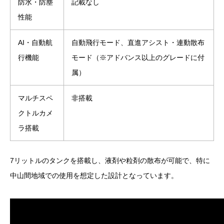
防水・防塵
記載なし
性能
AI・自動航
自動飛行モード、直進アシスト・連動散布
行機能
モード（※アドバンス以上のグレードに付
属）
マルチスペ
非搭載
クトルカメ
ラ搭載
7リットルのタンクを搭載し、液剤や粒剤の散布が可能で、特に
中山間地域での使用を想定した設計となっています。