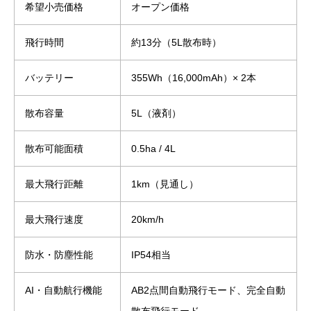
希望小売価格
オープン価格
飛行時間
約13分（5L散布時）
バッテリー
355Wh（16,000mAh）× 2本
散布容量
5L（液剤）
散布可能面積
0.5ha / 4L
最大飛行距離
1km（見通し）
最大飛行速度
20km/h
防水・防塵性能
IP54相当
AI・自動航行機能
AB2点間自動飛行モード、完全自動