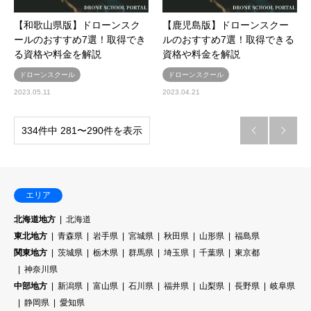
【和歌山県版】ドローンスク
【鹿児島版】ドローンスクー
ールのおすすめ7選！取得でき
ルのおすすめ7選！取得できる
る資格や料金を解説
資格や料金を解説
ドローンスクール
ドローンスクール
2023.05.11
2023.04.21
334件中 281〜290件を表示


エリア
北海道地方
北海道
東北地方
青森県
岩手県
宮城県
秋田県
山形県
福島県
関東地方
茨城県
栃木県
群馬県
埼玉県
千葉県
東京都
神奈川県
中部地方
新潟県
富山県
石川県
福井県
山梨県
長野県
岐阜県
静岡県
愛知県