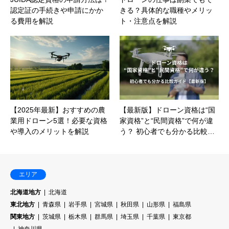
認定証の手続きや申請にかか
きる？具体的な職種やメリッ
る費用を解説
ト・注意点を解説
【2025年最新】おすすめの農
【最新版】ドローン資格は“国
業用ドローン5選！必要な資格
家資格”と“民間資格”で何が違
や導入のメリットを解説
う？ 初心者でも分かる比較…
エリア
北海道地方
北海道
東北地方
青森県
岩手県
宮城県
秋田県
山形県
福島県
関東地方
茨城県
栃木県
群馬県
埼玉県
千葉県
東京都
神奈川県