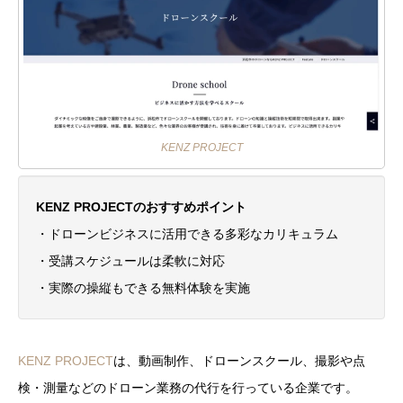
KENZ PROJECT
KENZ PROJECTのおすすめポイント
・ドローンビジネスに活用できる多彩なカリキュラム
・受講スケジュールは柔軟に対応
・実際の操縦もできる無料体験を実施
KENZ PROJECT
は、動画制作、ドローンスクール、撮影や点
検・測量などのドローン業務の代行を行っている企業です。