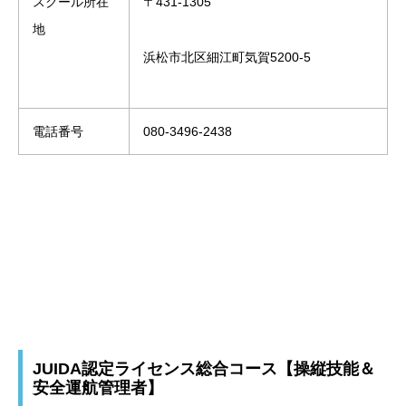
スクール所在
〒431-1305
地
浜松市北区細江町気賀5200-5
電話番号
080-3496-2438
JUIDA認定ライセンス総合コース【操縦技能＆
安全運航管理者】