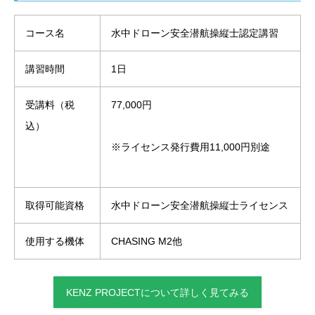
コース名
水中ドローン安全潜航操縦士認定講習
講習時間
1日
受講料（税
77,000円
込）
※ライセンス発行費用11,000円別途
取得可能資格
水中ドローン安全潜航操縦士ライセンス
使用する機体
CHASING M2他
KENZ PROJECTについて詳しく見てみる