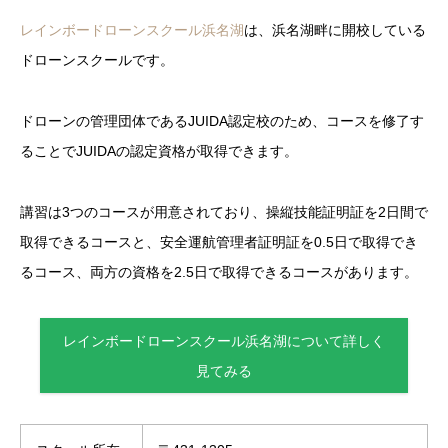
レインボードローンスクール浜名湖
は、浜名湖畔に開校している
ドローンスクールです。
ドローンの管理団体であるJUIDA認定校のため、コースを修了す
ることでJUIDAの認定資格が取得できます。
講習は3つのコースが用意されており、操縦技能証明証を2日間で
取得できるコースと、安全運航管理者証明証を0.5日で取得でき
るコース、両方の資格を2.5日で取得できるコースがあります。
レインボードローンスクール浜名湖について詳しく
見てみる