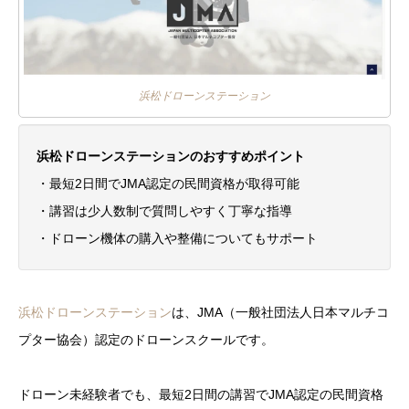
浜松ドローンステーション
浜松ドローンステーションのおすすめポイント
・最短2日間でJMA認定の民間資格が取得可能
・講習は少人数制で質問しやすく丁寧な指導
・ドローン機体の購入や整備についてもサポート
浜松ドローンステーション
は、JMA（一般社団法人日本マルチコ
プター協会）認定のドローンスクールです。
ドローン未経験者でも、最短2日間の講習でJMA認定の民間資格