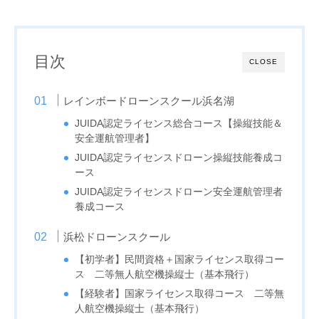
目次
CLOSE
レインボードローンスクール浜名湖
JUIDA認定ライセンス総合コース【操縦技能＆
安全運航管理者】
JUIDA認定ライセンスドローン操縦技能養成コ
ース
JUIDA認定ライセンスドローン安全運航管理者
養成コース
浜松ドローンスクール
【初学者】民間資格＋国家ライセンス取得コー
ス 二等無人航空機操縦士（基本飛行）
【経験者】国家ライセンス取得コース 二等無
人航空機操縦士（基本飛行）