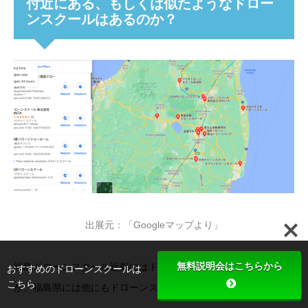
付近にある、もしくは似たようなドロー
ンスクールはあるのか？
出展元：「Googleマップより」
無料説明会はこちらから
福島ドローンスクール近郊にはドローンスクールはありません
おすすめのドローンスクールは
こちら
が、福島県には他にもドローンスクールはございます。